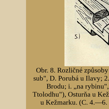
Obr. 8. Rozličné způsoby 
sub", D. Porubá u Ilavy; 
Brodu; i. „na rybinu"
Ttolodhu"), Osturňa u Kežm
u Kežmarku. (C. 4.—6. p