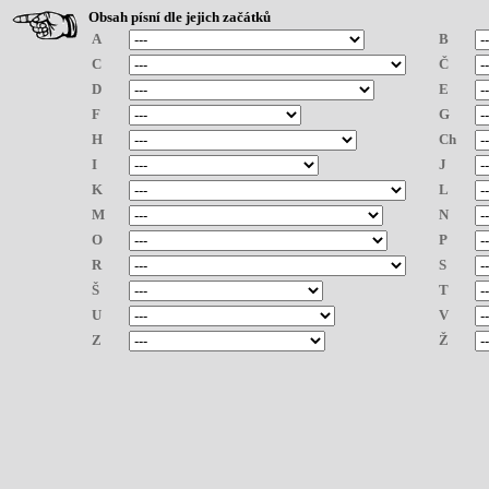
Obsah písní dle jejich začátků
A
B
C
Č
D
E
F
G
H
Ch
I
J
K
L
M
N
O
P
R
S
Š
T
U
V
Z
Ž